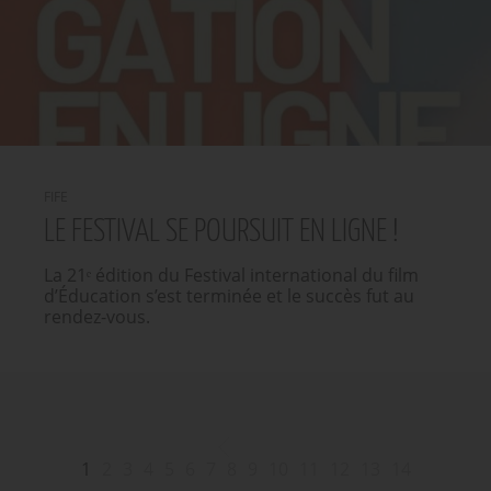
FIFE
LE FESTIVAL SE POURSUIT EN LIGNE !
La 21ᵉ édition du Festival international du film
d’Éducation s’est terminée et le succès fut au
rendez-vous.
1
2
3
4
5
6
7
8
9
10
11
12
13
14