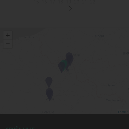
15
16
17
18
19
20
21
22
+
−
Leaflet