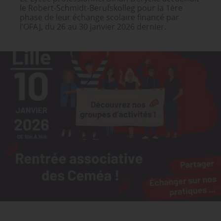
le Robert-Schmidt-Berufskolleg pour la 1ère
phase de leur échange scolaire financé par
l’OFAJ, du 26 au 30 janvier 2026 dernier.