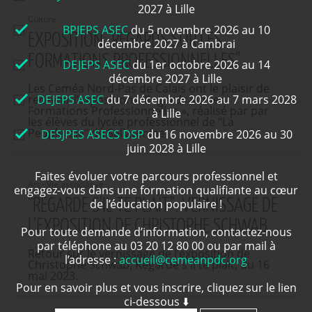
2027 à Lille
Culture
BPJEPS ASEC
du 5 novembre 2026 au 10
EXPOSITION "REGARDS SUR LES
décembre 2027 à Cambrai
FORMATIONS PROFESSIONNELLES"
DEJEPS ASEC
du 1er octobre 2026 au 14
décembre 2027 à Lille
Les Ceméa Nord-Pas de Calais ont le plaisir de
recevoir l’exposition « Regards sur les
DEJEPS ASEC
du 7 décembre 2026 au 7 mars 2028
Formations Professionnelles », réalisé par par
à Lille
les élèves du lycée professionnel de "La
Peupleraie" de Sallaumine
DESJPES ASECS DSP
du 16 novembre 2026 au 30
juin 2028 à Lille
Faites évoluer votre parcours professionnel et
Art - Vie associative
engagez-vous dans une formation qualifiante au cœur
"REGARDE S'IL TE PLAÎT". VERNISSAGE DE
de l’éducation populaire !
L'EXPOSITION DE CHRISTOPHE SCHWAB
Pour toute demande d’information, contactez-nous
par téléphone au 03 20 12 80 00 ou par mail à
Retour sur le vernissage de l'exposition de
l’adresse :
accueil@cemeanpdc.org
Christophe Schwab, Regarde s'il te plaît, du 16
mai 2023.
Pour en savoir plus et vous inscrire, cliquez sur le lien
ci-dessous ⬇️