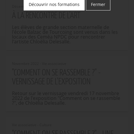
Découvrir nos formations
Fermer
Décembre 2022 - Vie associative
À LA RENCONTRE DE L'ART
Les élèves de grande section maternelle de
l'école Balzac de Tourcoing sont venus dans les
locaux des Ceméa NPDC pour rencontrer
l'artiste Chloëlia Delesalle.
Novembre 2022 - Vie associative
"COMMENT ON SE RASSEMBLE ?" -
VERNISSAGE DE L'EXPOSITION
Retour sur le vernissage vendredi 17 novembre
2022 de l'exposition "Comment on se rassemble
?", de Chloëlia Delesalle.
Vie associative - Culture