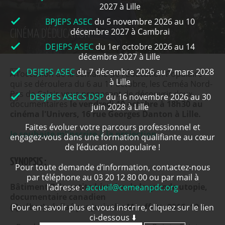
2027 à Lille
BPJEPS ASEC
du 5 novembre 2026 au 10
décembre 2027 à Cambrai
CINÉMA D'ÉDUCATION
DEJEPS ASEC
du 1er octobre 2026 au 14
décembre 2027 à Lille
DEJEPS ASEC
du 7 décembre 2026 au 7 mars 2028
À l’occasion de la semaine de l'Éducation Populaire
à Lille
qui se déroulera du 6 au 11 octobre, les Ceméa Nord-
Pas de Calais vous proposent de découvrir deux
DESJPES ASECS DSP
du 16 novembre 2026 au 30
documentaires
le vendredi 10 octobre à 18h30 au
juin 2028 à Lille
cinéma l'Univers, 16 rue Georges Danton à Lille.
Faites évoluer votre parcours professionnel et
Je souhaite m'inscrire à la projection
engagez-vous dans une formation qualifiante au cœur
de l’éducation populaire !
SYNOPSIS :
Pour toute demande d’information, contactez-nous
par téléphone au 03 20 12 80 00 ou par mail à
Bâtiment 7, la petite histoire de la grande utopie,
l’adresse :
accueil@cemeanpdc.org
documentaire canadien
(Québec) réalisé par Jacinthe Mauffatt, 2016, 19 m
Pour en savoir plus et vous inscrire, cliquez sur le lien
ci-dessous ⬇️