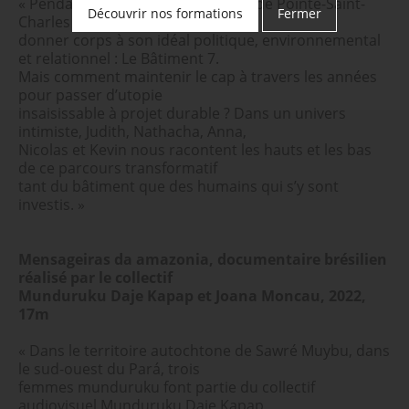
« Pendant 15 ans, la communauté de Pointe-Saint-
Découvrir nos formations
Fermer
Charles s’est lancé le défi de
donner corps à son idéal politique, environnemental
et relationnel : Le Bâtiment 7.
Mais comment maintenir le cap à travers les années
pour passer d’utopie
insaisissable à projet durable ? Dans un univers
intimiste, Judith, Nathacha, Anna,
Nicolas et Kevin nous racontent les hauts et les bas
de ce parcours transformatif
tant du bâtiment que des humains qui s’y sont
investis. »
Mensageiras da amazonia, documentaire brésilien
réalisé par le collectif
Munduruku Daje Kapap et Joana Moncau, 2022,
17m
« Dans le territoire autochtone de Sawré Muybu, dans
le sud-ouest du Pará, trois
femmes munduruku font partie du collectif
audiovisuel Munduruku Daje Kapap