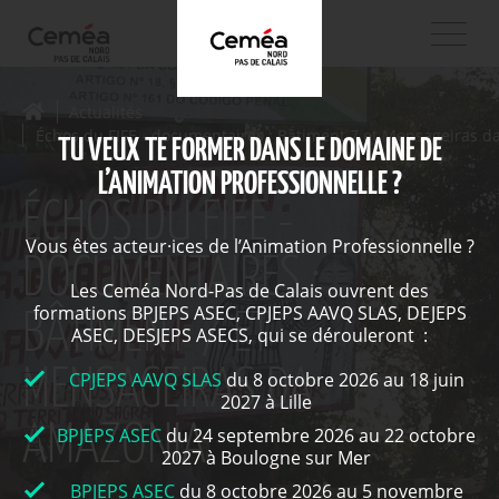
Actualités
Échos du FIFE - documentaires : Bâtiment 7 et Mensageiras d
TU VEUX TE FORMER DANS LE DOMAINE DE
L’ANIMATION PROFESSIONNELLE ?
ÉCHOS DU FIFE -
Vous êtes acteur·ices de l’Animation Professionnelle ?
DOCUMENTAIRES :
Les Ceméa Nord-Pas de Calais ouvrent des
formations BPJEPS ASEC, CPJEPS AAVQ SLAS, DEJEPS
BÂTIMENT 7 ET
ASEC, DESJEPS ASECS, qui se dérouleront :
MENSAGEIRAS DA
CPJEPS AAVQ SLAS
du 8 octobre 2026 au 18 juin
2027 à Lille
AMAZONIA
BPJEPS ASEC
du 24 septembre 2026 au 22 octobre
2027 à Boulogne sur Mer
BPJEPS ASEC
du 8 octobre 2026 au 5 novembre