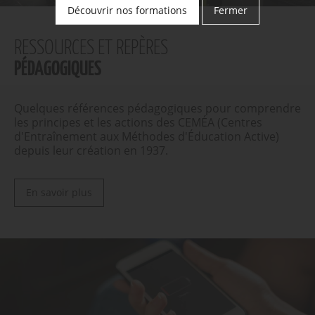
Découvrir nos formations
Fermer
RESSOURCES ET REPÈRES
PÉDAGOGIQUES
Quelques références pédagogiques pour comprendre
les principes et les actions des CEMÉA (Centres
d'Entraînement aux Méthodes d'Éducation Active)
depuis leur création en 1937.
En savoir plus