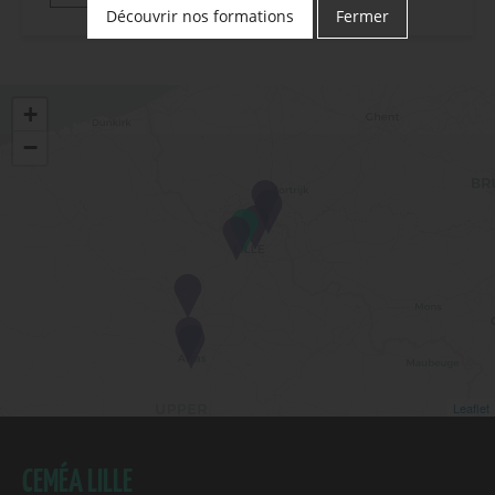
Découvrir nos formations
Fermer
+
−
Leaflet
CEMÉA LILLE