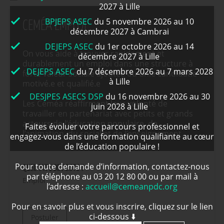
2027 à Lille
BPJEPS ASEC
du 5 novembre 2026 au 10
CEMÉA EMPLOI
décembre 2027 à Cambrai
DEJEPS ASEC
du 1er octobre 2026 au 14
On vous aide à trouver rapidement et
décembre 2027 à Lille
durablement un emploi dans une structure à
DEJEPS ASEC
du 7 décembre 2026 au 7 mars 2028
forte valeur sociale ajoutée ou un.e candidat.e
à Lille
motivé.e et qualifié.e
DESJPES ASECS DSP
du 16 novembre 2026 au 30
Les Ceméa réaffirment leur volonté de
juin 2028 à Lille
travailler en partenariat avec petits et grands
acteurs de l’éducation populaire, de
Faites évoluer votre parcours professionnel et
l’animation, du social et de l’enseignement.
engagez-vous dans une formation qualifiante au cœur
de l’éducation populaire !
Pour toute demande d’information, contactez-nous
QUEL TYPE DE POSTE ?
par téléphone au 03 20 12 80 00 ou par mail à
Emploi
l’adresse :
accueil@cemeanpdc.org
Pour en savoir plus et vous inscrire, cliquez sur le lien
ci-dessous ⬇️
Postuler