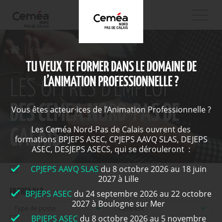
Emploi
TU VEUX TE FORMER DANS LE DOMAINE DE
L’ANIMATION PROFESSIONNELLE ?
LES OFFRES D'EMPLOI
DES CEMEA NORD-PAS DE
Vous êtes acteur·ices de l’Animation Professionnelle ?
Les Ceméa Nord-Pas de Calais ouvrent des
CALAIS
formations BPJEPS ASEC, CPJEPS AAVQ SLAS, DEJEPS
ASEC, DESJEPS ASECS, qui se dérouleront :
CPJEPS AAVQ SLAS
du 8 octobre 2026 au 18 juin
2027 à Lille
FILTRER PAR :
BPJEPS ASEC
du 24 septembre 2026 au 22 octobre
2027 à Boulogne sur Mer
BPJEPS ASEC
du 8 octobre 2026 au 5 novembre