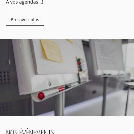
À vos agendas...!
2027 à Lille
BPJEPS ASEC
du 5 novembre 2026 au 10
décembre 2027 à Cambrai
En savoir plus
DEJEPS ASEC
du 1er octobre 2026 au 14
décembre 2027 à Lille
DEJEPS ASEC
du 7 décembre 2026 au 7 mars 2028
à Lille
DESJPES ASECS DSP
du 16 novembre 2026 au 30
juin 2028 à Lille
Faites évoluer votre parcours professionnel et
engagez-vous dans une formation qualifiante au cœur
de l’éducation populaire !
Pour toute demande d’information, contactez-nous
par téléphone au 03 20 12 80 00 ou par mail à
l’adresse :
accueil@cemeanpdc.org
Pour en savoir plus et vous inscrire, cliquez sur le lien
ci-dessous ⬇️
NOS ÉVÈNEMENTS