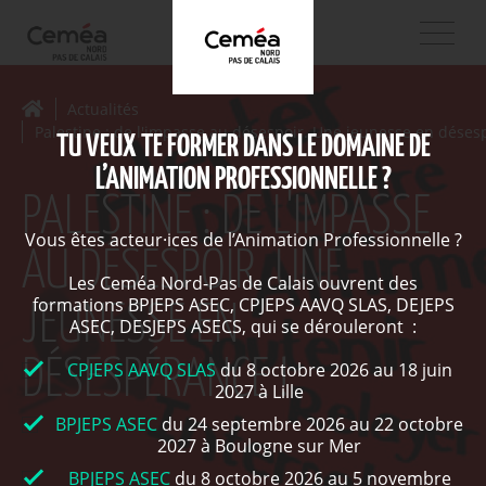
Actualités
Palestine : de l'impasse au désespoir. Une jeunesse en déses
TU VEUX TE FORMER DANS LE DOMAINE DE
L’ANIMATION PROFESSIONNELLE ?
PALESTINE : DE L'IMPASSE
Vous êtes acteur·ices de l’Animation Professionnelle ?
AU DÉSESPOIR. UNE
Les Ceméa Nord-Pas de Calais ouvrent des
formations BPJEPS ASEC, CPJEPS AAVQ SLAS, DEJEPS
JEUNESSE EN
ASEC, DESJEPS ASECS, qui se dérouleront :
DÉSESPÉRANCE !
CPJEPS AAVQ SLAS
du 8 octobre 2026 au 18 juin
2027 à Lille
BPJEPS ASEC
du 24 septembre 2026 au 22 octobre
2027 à Boulogne sur Mer
BPJEPS ASEC
du 8 octobre 2026 au 5 novembre