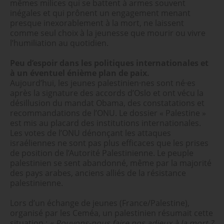
mêmes milices qui se battent à armes souvent
inégales et qui prônent un engagement menant
presque inexorablement à la mort, ne laissent
comme seul choix à la jeunesse que mourir ou vivre
l’humiliation au quotidien.
Peu d’espoir dans les politiques internationales et
à un éventuel énième plan de paix.
Aujourd’hui, les jeunes palestinien·nes sont né·es
après la signature des accords d’Oslo et ont vécu la
désillusion du mandat Obama, des constatations et
recommandations de l’ONU. Le dossier « Palestine »
est mis au placard des institutions internationales.
Les votes de l’ONU dénonçant les attaques
israéliennes ne sont pas plus efficaces que les prises
de position de l’Autorité Palestinienne. Le peuple
palestinien se sent abandonné, même par la majorité
des pays arabes, anciens alliés de la résistance
palestinienne.
Lors d’un échange de jeunes (France/Palestine),
organisé par les Ceméa, un palestinien résumait cette
situation :
« Pouvons-nous faire nos adieux à la mort ?