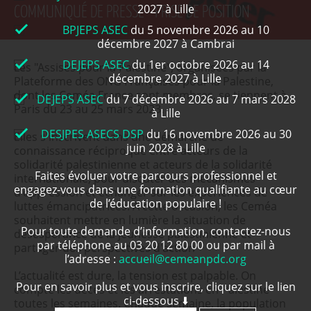
2027 à Lille
COMMUNIQUÉ DE PRESSE - PRISE DE POSITION
BPJEPS ASEC
du 5 novembre 2026 au 10
décembre 2027 à Cambrai
DEJEPS ASEC
du 1er octobre 2026 au 14
Les "Assises pour la Palestine", organisées par la
décembre 2027 à Lille
Plateforme des ONG Françaises pour la Palestine,
dont les Ceméa France sont membres, se tiennent à
DEJEPS ASEC
du 7 décembre 2026 au 7 mars 2028
Paris du 23 au 25 mars 2023.
à Lille
DESJPES ASECS DSP
du 16 novembre 2026 au 30
Elles s'inscrivent dans une démarche de
juin 2028 à Lille
connaissance réciproque entre acteurs de la
solidarité palestinienne et acteurs de la solidarité
Faites évoluer votre parcours professionnel et
internationale, pour discuter des mécanismes
engagez-vous dans une formation qualifiante au cœur
d'oppression et échanger sur les expériences de
de l’éducation populaire !
luttes émancipatrices. A cette occasion, les Ceméa
souhaitent mettre en lumière la situation de
Pour toute demande d’information, contactez-nous
désespérance de la jeunesse palestinienne et
par téléphone au 03 20 12 80 00 ou par mail à
partager des perspectives d'action
l’adresse :
accueil@cemeanpdc.org
L’actualité est dure, la tension est palpable. On
Pour en savoir plus et vous inscrire, cliquez sur le lien
compte les décès et les arrestations en Palestine
ci-dessous ⬇️
toutes les semaines. Chaque semaine, la population