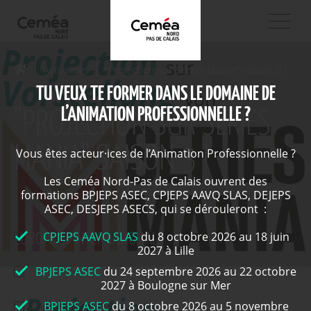
Actualités
"Projection sur Séries Mania" saison 3 !
TU VEUX TE FORMER DANS LE DOMAINE DE
L’ANIMATION PROFESSIONNELLE ?
"PROJECTION SUR SÉRIES
MANIA" SAISON 3 !
Vous êtes acteur·ices de l’Animation Professionnelle ?
Les Ceméa Nord-Pas de Calais ouvrent des
formations BPJEPS ASEC, CPJEPS AAVQ SLAS, DEJEPS
ASEC, DESJEPS ASECS, qui se dérouleront :
CPJEPS AAVQ SLAS
du 8 octobre 2026 au 18 juin
EUROPE ET INTERNATIONAL
2027 à Lille
BPJEPS ASEC
du 24 septembre 2026 au 22 octobre
2027 à Boulogne sur Mer
BPJEPS ASEC
du 8 octobre 2026 au 5 novembre