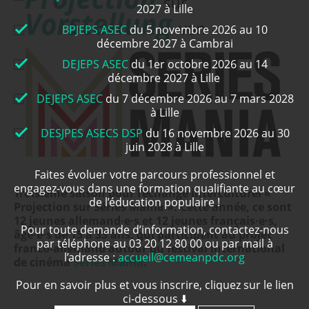
2027 à Lille
BPJEPS ASEC
du 5 novembre 2026 au 10
décembre 2027 à Cambrai
DEJEPS ASEC
du 1er octobre 2026 au 14
décembre 2027 à Lille
DEJEPS ASEC
du 7 décembre 2026 au 7 mars 2028
à Lille
DESJPES ASECS DSP
du 16 novembre 2026 au 30
juin 2028 à Lille
Faites évoluer votre parcours professionnel et
engagez-vous dans une formation qualifiante au cœur
Troisième saison pour l’échange interculturel «
de l’éducation populaire !
Projection sur Séries Mania ». Cette année, ce sont
12 jeunes allemand·e·s et 12 jeunes français·e·s,
Pour toute demande d’information, contactez-nous
âgé·e·s de 15 à 33 ans, qui participent au projet
par téléphone au 03 20 12 80 00 ou par mail à
franco-allemand autour du festival international
l’adresse :
accueil@cemeanpdc.org
de cinéma
Séries Mania
.
Pour en savoir plus et vous inscrire, cliquez sur le lien
ci-dessous ⬇️