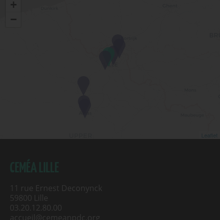
+
−
Leaflet
CEMÉA LILLE
11 rue Ernest Deconynck
59800 Lille
03.20.12.80.00
accueil@cemeanpdc.org