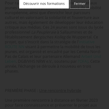
Pour rappel, cet échange interculturel permet aux
Découvrir nos formations
Fermer
jeunes de vivre une première expérience de mobilité
européenne, ainsi que d’enrichir leur parcours
culturel en valorisant la solidarité et l’ouverture aux
autres, mais également de développer leur éducation
critique aux médias. Ces 24 jeunes sont issus du lycée
professionnel
La Peupleraie
à Sallaumines et de
l’établissement
Bergisches Kolleg
de Wuppertal. Ce
projet, qui s'inscrit dans la stratégie de l'
initiative
ROUTE NN
visant à permettre la mobilité de tous les
jeunes, est organisé et encadré par les Ceméa Nord-
Pas de Calais et leur partenaire Allemand
Arbeit Und
Leben
. DGB/VHS NRW e.V., soutenu par
l’OFAJ
. Cette
année, l'échange se déroule à nouveau en trois
phases.
PREMIÈRE PHASE :
Une rencontre hybride
Une première rencontre à distance en février 2023
pour faire connaissance et présenter le projet aux