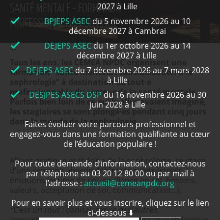
2027 à Lille
SANTÉ MENTALE - FORMATION
BPJEPS ASEC
du 5 novembre 2026 au 10
PROFESSIONNELLE CONTINUE
décembre 2027 à Cambrai
DEJEPS ASEC
du 1er octobre 2026 au 14
décembre 2027 à Lille
Tous les ans, les CEMEA NPDC organisent une
DEJEPS ASEC
du 7 décembre 2026 au 7 mars 2028
formation “Santé mentale : sensibilisation à la
à Lille
sophrologie” à destination de tout·e
professionnel·le du secteur de la santé mentale.
DESJPES ASECS DSP
du 16 novembre 2026 au 30
Parfois bien loin de ce qu’ils·elles avaient imaginé,
juin 2028 à Lille
les stagiaires se sont plongé·es pendant cinq jours
dans le monde de la sophrologie.
Faites évoluer votre parcours professionnel et
engagez-vous dans une formation qualifiante au cœur
de l’éducation populaire !
Alliant pratique et théorie de la sophrologie, ce stage
Pour toute demande d’information, contactez-nous
d’une semaine aborde différents sujets (stress,
par téléphone au 03 20 12 80 00 ou par mail à
émotions, estime de soi, confiance en soi, besoins,
l’adresse :
accueil@cemeanpdc.org
valeurs, acceptation de soi, communication…).
Pour en savoir plus et vous inscrire, cliquez sur le lien
“C’est un tout : connaissance des autres,
ci-dessous ⬇️
connaissance de moi-même, connaissance théorique