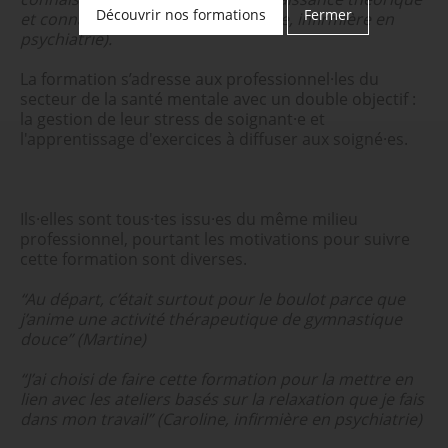
Découvrir nos formations
Fermer
et connaissance pratique.”
(Martine, infirmière en
psychiatrie).
La formation s’adresse aux professionnel·les du
secteur de la santé mentale avec un double objectif :
la gestion de leur stress de soignant·e et
l'apprentissage d'exercices à diffuser aux soigné·es.
Ils·elles sont tous·tes issu·es du même milieu
professionnel, pourtant les motivations pour suivre
cette formation sont diverses.
“Au départ, c’était surtout pour le boulot parce que
j’anime une activité thérapeutique de gymnastique
douce” (Martine)
“J’ai choisi de faire cette formation pour la mettre en
lien avec les ateliers basés sur la relaxation que je fais
dans mon travail” (Caroline, infirmière en psychiatrie)