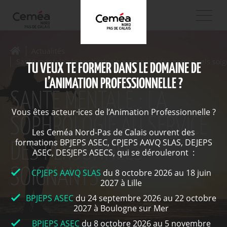
Actualités
Santé mentale : la sophrologie au service des personnels soi
TU VEUX TE FORMER DANS LE DOMAINE DE
L’ANIMATION PROFESSIONNELLE ?
SANTÉ MENTALE : LA
Vous êtes acteur·ices de l’Animation Professionnelle ?
SOPHROLOGIE AU SERVICE
Les Ceméa Nord-Pas de Calais ouvrent des
formations BPJEPS ASEC, CPJEPS AAVQ SLAS, DEJEPS
DES PERSONNELS
ASEC, DESJEPS ASECS, qui se dérouleront :
SOIGNANTS
CPJEPS AAVQ SLAS
du 8 octobre 2026 au 18 juin
2027 à Lille
BPJEPS ASEC
du 24 septembre 2026 au 22 octobre
2027 à Boulogne sur Mer
BPJEPS ASEC
du 8 octobre 2026 au 5 novembre