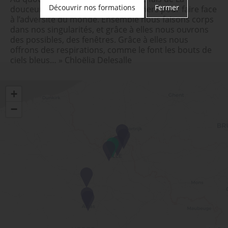
Découvrir nos formations
Fermer
douceur et de la tendresse mes leviers pour faire face
à l’adversité du monde. Ensemble nous faisons corps
dans nos singularités, et grâce à elles nous ouvrons
des possibles, des fenêtres. Grâce à elles nous
offrons des respirations, comme le font les bouts de
ciels bleus… » Chloëlia Delesalle
+
−