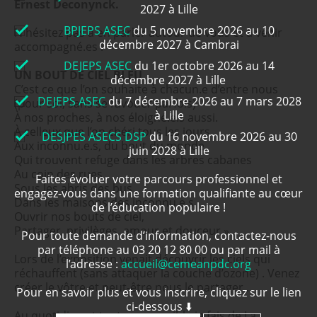
Ernest Deconynck.
2027 à Lille
BPJEPS ASEC
du 5 novembre 2026 au 10
N'hésitez pas à en parler autour de vous et à venir
décembre 2027 à Cambrai
accompagné.es !
DEJEPS ASEC
du 1er octobre 2026 au 14
UN BOUT DE CIEL BLEU
décembre 2027 à Lille
C’est ce que l’on souhaite à chacun.e d’entre nous
DEJEPS ASEC
du 7 décembre 2026 au 7 mars 2028
(pour soi, sans se l’avouer parfois)
à Lille
À nos proches, à nos éloigné.e.s aussi.
À celleux que l’on chéri tous les jours
DESJPES ASECS DSP
du 16 novembre 2026 au 30
Aux inconnu.e.s, du bout du monde
juin 2028 à Lille
Qui trouvent refuge dans les arbres cabanes
Au coin des rues
Faites évoluer votre parcours professionnel et
Sous les abris des bus
engagez-vous dans une formation qualifiante au cœur
Dans les maisons des inconnu.e.s,
de l’éducation populaire !
Ouvrir nos bouts de ciel,
Partager, privilèges, amour et douceur ».
Pour toute demande d’information, contactez-nous
par téléphone au 03 20 12 80 00 ou par mail à
Lors de l’exposition venait découvrir les ciels qui
l’adresse :
accueil@cemeanpdc.org
réchauffent (sans attaquer la couche d’ozone) . Venez
créer le vôtre et peut-être nous le partager …
Pour en savoir plus et vous inscrire, cliquez sur le lien
ci-dessous ⬇️
Au quotidien et tant que possible je fais de La