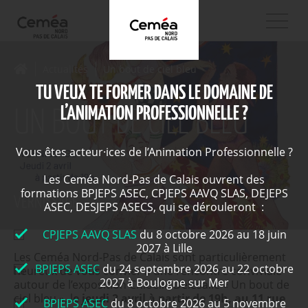
Actualités
Un bout de ciel bleu
TU VEUX TE FORMER DANS LE DOMAINE DE
L’ANIMATION PROFESSIONNELLE ?
UN BOUT DE CIEL BLEU
Vous êtes acteur·ices de l’Animation Professionnelle ?
Les Ceméa Nord-Pas de Calais ouvrent des
formations BPJEPS ASEC, CPJEPS AAVQ SLAS, DEJEPS
VERNISSAGE
ASEC, DESJEPS ASECS, qui se dérouleront :
CPJEPS AAVQ SLAS
du 8 octobre 2026 au 18 juin
2027 à Lille
Les Ceméa Nord-Pas de Calais sont particulièrement
BPJEPS ASEC
du 24 septembre 2026 au 22 octobre
heureux de vous convier à une rencontre conviviale
2027 à Boulogne sur Mer
autour de l’exposition Chloëlia Delesalle « Un bout de
ciel bleu », l
e jeudi 2 avril à partir de 19h, au 11 rue
BPJEPS ASEC
du 8 octobre 2026 au 5 novembre