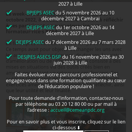
2027 à Lille
BPJEPS ASEC
du 5 novembre 2026 au 10
Le week-end d'animation volontaire du 8 et 9
décembre 2027 à Cambrai
octobre 2022, à Douai, a donné matière à réfléchir
à ses participant·e·s animateur·rice·s et
DEJEPS ASEC
du 1er octobre 2026 au 14
formateur·rice·s BAFA.
décembre 2027 à Lille
DEJEPS ASEC
du 7 décembre 2026 au 7 mars 2028
En fin d’après-midi s’est tenu un temps de réflexion.
à Lille
Ce temps avait pour objectif d’échanger les uns avec
les autres sur des expériences, de donner des pistes
DESJPES ASECS DSP
du 16 novembre 2026 au 30
d’amélioration ou de réflexion. Cela a consisté à des
juin 2028 à Lille
mises en situations via des outils créés bien en
amont, permettant un retour sur ces derniers. Ces
Faites évoluer votre parcours professionnel et
outils se composent de fiches expliquant différents
engagez-vous dans une formation qualifiante au cœur
exercices amenant les participant·e·s à réfléchir, ainsi
de l’éducation populaire !
que leur utilité et leur finalité.
Pour toute demande d’information, contactez-nous
par téléphone au 03 20 12 80 00 ou par mail à
l’adresse :
accueil@cemeanpdc.org
Pour en savoir plus et vous inscrire, cliquez sur le lien
ci-dessous ⬇️