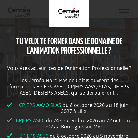
Actualités
Un temps de réflexion pour les animateur·ices BAFA
TU VEUX TE FORMER DANS LE DOMAINE DE
L’ANIMATION PROFESSIONNELLE ?
UN TEMPS DE RÉFLEXION
Vous êtes acteur·ices de l’Animation Professionnelle ?
POUR LES ANIMATEUR·ICES
Les Ceméa Nord-Pas de Calais ouvrent des
formations BPJEPS ASEC, CPJEPS AAVQ SLAS, DEJEPS
BAFA
ASEC, DESJEPS ASECS, qui se dérouleront :
CPJEPS AAVQ SLAS
du 8 octobre 2026 au 18 juin
2027 à Lille
BPJEPS ASEC
du 24 septembre 2026 au 22 octobre
2027 à Boulogne sur Mer
ANIMATION VOLONTAIRE - VIE ASSOCIATIVE
BPJEPS ASEC
du 8 octobre 2026 au 5 novembre