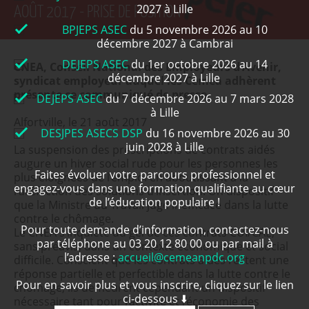
2027 à Lille
AOÛT 2017 - PRISE DE POSITION
BPJEPS ASEC
du 5 novembre 2026 au 10
décembre 2027 à Cambrai
DEJEPS ASEC
du 1er octobre 2026 au 14
CNEA, Conseil National des Employeurs d'Avenir,
décembre 2027 à Lille
syndicat employeur auquel les Ceméa adhèrent
présente ce communiqué de presse.
DEJEPS ASEC
du 7 décembre 2026 au 7 mars 2028
à Lille
Alfortville, le 21 août 2017
DESJPES ASECS DSP
du 16 novembre 2026 au 30
juin 2028 à Lille
La suspension des prescriptions de contrats aidés
augure un hiver social rude pour les personnes les
Faites évoluer votre parcours professionnel et
plus éloignées de l’emploi en aboutissant à la
engagez-vous dans une formation qualifiante au cœur
raréfaction des solutions d’insertion. Un dispositif
de l’éducation populaire !
que la Ministre du Travail juge inefficace dans la lutte
contre le chômage.
Pour toute demande d’information, contactez-nous
Le CNEA s’inquiète du gel de ces contrats CUI/CAE,
par téléphone au 03 20 12 80 00 ou par mail à
sans préavis, dans un contexte économique et social
l’adresse :
accueil@cemeanpdc.org
difficile. Conscient que les contrats aidés restent une
réponse partielle et perfectible dans la lutte contre le
Pour en savoir plus et vous inscrire, cliquez sur le lien
chômage, ils demeurent cependant un dispositif
ci-dessous ⬇️
nécessaire tant pour l’activité et l’économie des