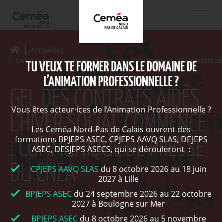
Actualités
Gel des contrats aidés, l'hiver social commence : communiqu
TU VEUX TE FORMER DANS LE DOMAINE DE
L’ANIMATION PROFESSIONNELLE ?
GEL DES CONTRATS AIDÉS,
Vous êtes acteur·ices de l’Animation Professionnelle ?
L'HIVER SOCIAL COMMENCE
Les Ceméa Nord-Pas de Calais ouvrent des
formations BPJEPS ASEC, CPJEPS AAVQ SLAS, DEJEPS
: COMMUNIQUÉ DE PRESSE
ASEC, DESJEPS ASECS, qui se dérouleront :
DU CNEA
CPJEPS AAVQ SLAS
du 8 octobre 2026 au 18 juin
2027 à Lille
BPJEPS ASEC
du 24 septembre 2026 au 22 octobre
2027 à Boulogne sur Mer
BPJEPS ASEC
du 8 octobre 2026 au 5 novembre