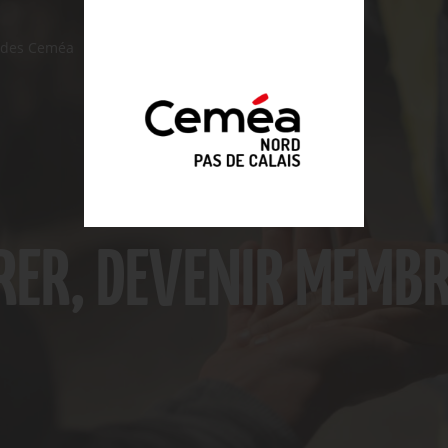
n des Ceméa
L'Association
Adhérer
ER, DEVENIR MEMBR