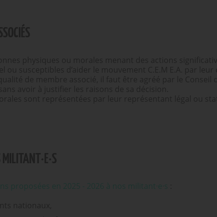
SSOCIÉS
onnes physiques ou morales menant des actions significativ
rel ou susceptibles d’aider le mouvement C.E.M E.A. par leu
qualité de membre associé, il faut être agréé par le Conseil 
ns avoir à justifier les raisons de sa décision.
rales sont représentées par leur représentant légal ou sta
 MILITANT·E·S
ns proposées en 2025 - 2026 à nos militant·e·s
:
ts nationaux,