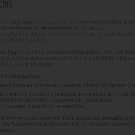
CTIFS
onnes physiques qui apportent
un concours effectif et part
, de recherche ou de formation
de l’association.
ne voix délibérative à l’Assemblée Générale. Ils sont coopté
seil d’Administration.
ons, Regroupements, Encadrement de séjours sont des lieux
une candidature au statut de membre actif soit étudiée et 
il faut que la personne :
lettre d’engagement,
eux actions au sein de deux équipes différentes de membres
é une action au sein d’une équipe de membres actifs des CE
ormation des militants proposé par l’association.
voir un regard croisé sur les candidats.
fs sont tenus au paiement d’
une cotisation annuelle
dont 
ale. Tout membre actif doit être à jour de cette cotisatio
iation.