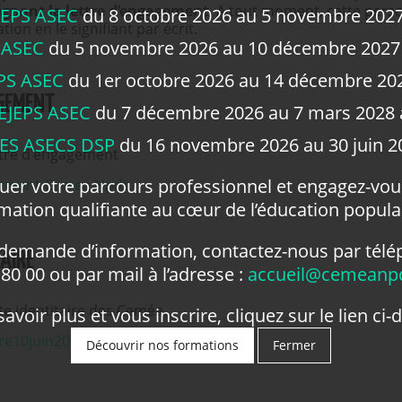
ignant la lettre d’engagement
. A tout moment, cette perso
JEPS ASEC
du 8 octobre 2026 au 5 novembre 2027 
ation en le signifiant par écrit.
 ASEC
du 5 novembre 2026 au 10 décembre 2027
PS ASEC
du 1er octobre 2026 au 14 décembre 202
AGEMENT
EJEPS ASEC
du 7 décembre 2026 au 7 mars 2028 à
ES ASECS DSP
du 16 novembre 2026 au 30 juin 20
ettre d'engagement
luer votre parcours professionnel et engagez-vo
gement Cemea Npdc
mation qualifiante au cœur de l’éducation populai
 demande d’information, contactez-nous par télé
TAIRE
80 00 ou par mail à l’adresse :
accueil@cemeanpd
te identitaire des Ceméa.
avoir plus et vous inscrire, cliquez sur le lien ci-
ire10juin2006
Découvrir nos formations
Fermer