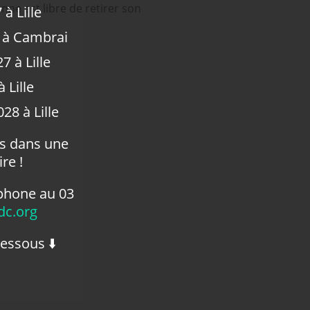
nne est libre de retirer son
à Lille
 à Cambrai
7 à Lille
 Lille
28 à Lille
us dans une
re !
phone au 03
c.org
dessous ⬇️