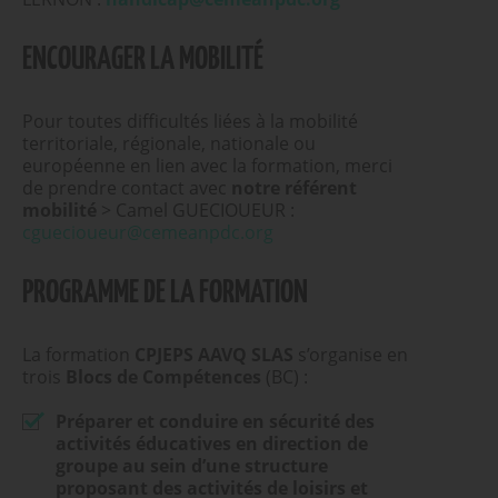
ENCOURAGER LA MOBILITÉ
Pour toutes difficultés liées à la mobilité
territoriale, régionale, nationale ou
européenne en lien avec la formation, merci
de prendre contact avec
notre référent
mobilité
> Camel GUECIOUEUR :
cguecioueur@cemeanpdc.org
PROGRAMME DE LA FORMATION
La formation
CPJEPS AAVQ SLAS
s’organise en
trois
Blocs de Compétences
(BC) :
Préparer et conduire en sécurité des
activités éducatives en direction de
groupe au sein d’une structure
proposant des activités de loisirs et