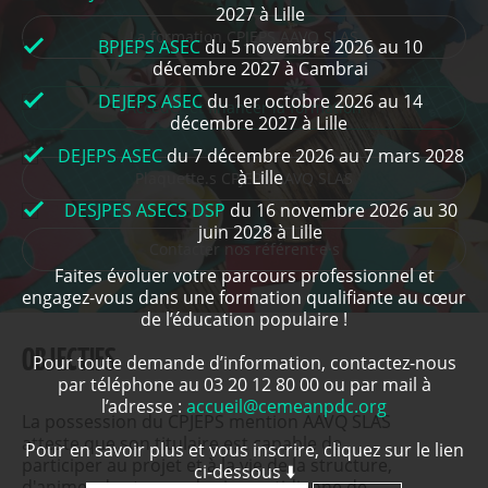
2027 à Lille
La formation CPJEPS AAVQ SLAS
BPJEPS ASEC
du 5 novembre 2026 au 10
décembre 2027 à Cambrai
DEJEPS ASEC
du 1er octobre 2026 au 14
Accéder et financer la formation
décembre 2027 à Lille
DEJEPS ASEC
du 7 décembre 2026 au 7 mars 2028
à Lille
Plaquette.s CPJEPS AAVQ SLAS
DESJPES ASECS DSP
du 16 novembre 2026 au 30
juin 2028 à Lille
Contacter nos référent·e·s
Faites évoluer votre parcours professionnel et
engagez-vous dans une formation qualifiante au cœur
de l’éducation populaire !
OBJECTIFS
Pour toute demande d’information, contactez-nous
par téléphone au 03 20 12 80 00 ou par mail à
l’adresse :
accueil@cemeanpdc.org
La possession du CPJEPS mention AAVQ SLAS
atteste que son titulaire est capable de
Pour en savoir plus et vous inscrire, cliquez sur le lien
participer au projet et à la vie de la structure,
ci-dessous ⬇️
d'animer des temps de vie quotidienne de