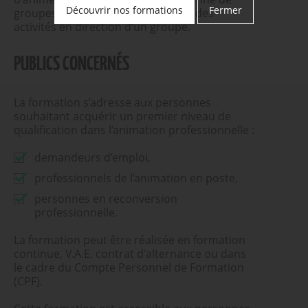
Découvrir nos formations
Fermer
groupes et de concevoir et animer des
activités en direction d’un groupe.
PUBLICS CONCERNÉS
La formation s’adresse aux personnes
souhaitant acquérir un premier niveau de
qualification dans l’animation professionnelle :
demandeurs d’emploi,
professionnels de l’animation en poste,
personnes en reconversion
professionnelle.
La formation peut être réalisée en formation
continue, V.A.E, contrat d'alternance ou dans
le cadre du Compte Personnel de Formation
(CPF).