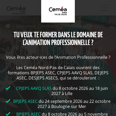
Formations
Animation professionnelle
CPJEPS
Accéder et financer la formation
TU VEUX TE FORMER DANS LE DOMAINE DE
L’ANIMATION PROFESSIONNELLE ?
ACCÉDER ET FINANCER LA
Vous êtes acteur·ices de l’Animation Professionnelle ?
FORMATION CPJEPS AAVQ
Les Ceméa Nord-Pas de Calais ouvrent des
formations BPJEPS ASEC, CPJEPS AAVQ SLAS, DEJEPS
SLAS
ASEC, DESJEPS ASECS, qui se dérouleront :
CPJEPS AAVQ SLAS
du 8 octobre 2026 au 18 juin
2027 à Lille
BPJEPS ASEC
du 24 septembre 2026 au 22 octobre
2027 à Boulogne sur Mer
Introduction
BPJEPS ASEC
du 8 octobre 2026 au 5 novembre