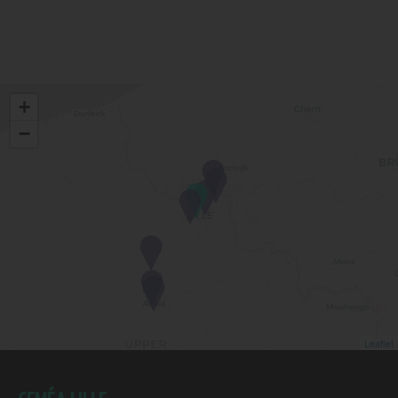
+
−
Leaflet