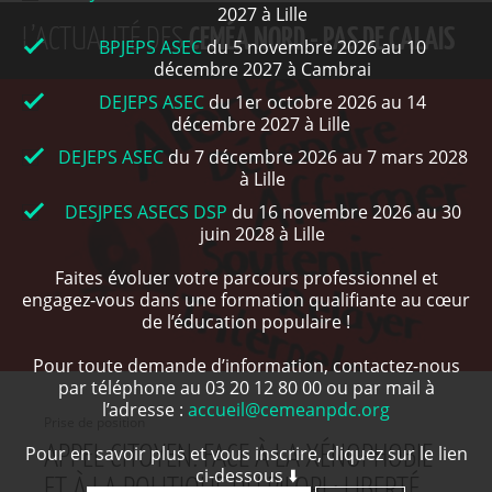
2027 à Lille
L’ACTUALITÉ DES
CEMÉA NORD - PAS DE CALAIS
BPJEPS ASEC
du 5 novembre 2026 au 10
décembre 2027 à Cambrai
DEJEPS ASEC
du 1er octobre 2026 au 14
décembre 2027 à Lille
DEJEPS ASEC
du 7 décembre 2026 au 7 mars 2028
à Lille
DESJPES ASECS DSP
du 16 novembre 2026 au 30
juin 2028 à Lille
Faites évoluer votre parcours professionnel et
engagez-vous dans une formation qualifiante au cœur
de l’éducation populaire !
Pour toute demande d’information, contactez-nous
par téléphone au 03 20 12 80 00 ou par mail à
l’adresse :
accueil@cemeanpdc.org
Prise de position
Pour en savoir plus et vous inscrire, cliquez sur le lien
APPEL CITOYEN. FACE À LA XÉNOPHOBIE
ci-dessous ⬇️
ET À LA POLITIQUE DU PILORI : LIBERTÉ,