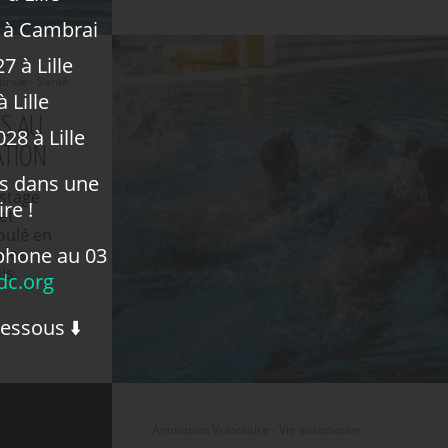
 à Cambrai
7 à Lille
tinue - Santé
 Lille
ES AU
28 à Lille
ATION
us dans une
 stage
re !
et
roulé en
phone au 03
 des
is.
c.org
dessous ⬇️
Animation Volontaire - Vie associative