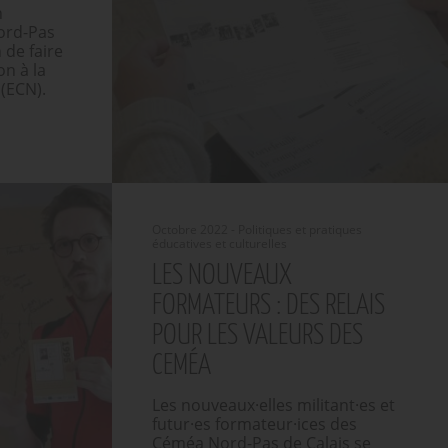
n
ord-Pas
 de faire
on à la
(ECN).
Octobre 2022 - Politiques et pratiques
éducatives et culturelles
LES NOUVEAUX
FORMATEURS : DES RELAIS
POUR LES VALEURS DES
CEMÉA
Les nouveaux·elles militant·es et
futur·es formateur·ices des
Céméa Nord-Pas de Calais se