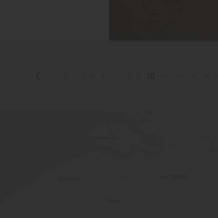
1
2
3
4
5
6
7
8
9
10
11
12
13
14