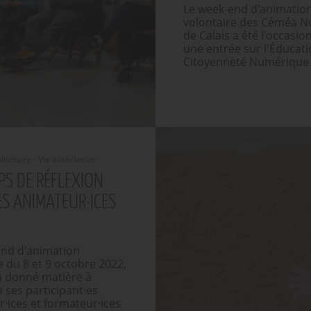
Le week-end d'animatio
volontaire des Céméa N
de Calais a été l'occasion
une entrée sur l'Éducati
Citoyenneté Numérique 
ontaire - Vie associative
PS DE RÉFLEXION
ES ANIMATEUR·ICES
end d'animation
e du 8 et 9 octobre 2022,
a donné matière à
à ses participant·es
·ices et formateur·ices