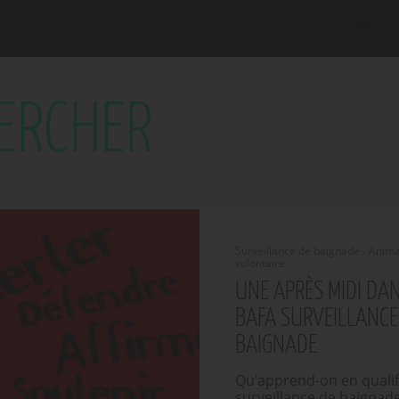
Surveillance de baignade - Anima
volontaire
UNE APRÈS MIDI DAN
BAFA SURVEILLANCE
BAIGNADE
Qu'apprend-on en qualif
surveillance de baignad