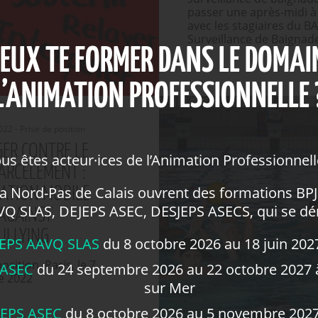
passer une après-midi à 
avec les stagiaires du B
Surveillance de Baignad
EUX TE FORMER DANS LE DOMAI
L’ANIMATION PROFESSIONNELLE 
2 - Prise de position
GER CONTRE LE
us êtes acteur·ices de l’Animation Professionnell
ARCÈLEMENT :
 Nord-Pas de Calais ouvrent des formations BP
CATION MOBILE
Q SLAS, DEJEPS ASEC, DESJEPS ASECS, qui se dé
AGAINST
ULLYING
JEPS AAVQ SLAS
du 8 octobre 2026 au 18 juin 2027
osition. Paris, le 7
 ASEC
du 24 septembre 2026 au 22 octobre 2027 
e 2022
sur Mer
JEPS ASEC
du 8 octobre 2026 au 5 novembre 2027 