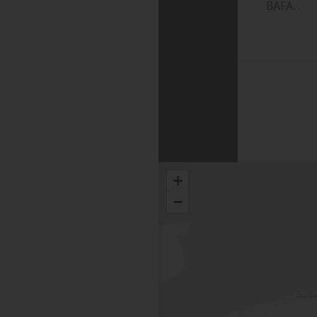
BAFA.
+
−