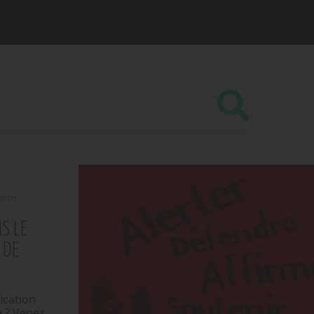
tion
S LE
 DE
ication
e ? Venez