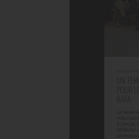
Animation Vol
UN TEM
POUR L
BAFA
Le week-
volontair
à Douai, 
réfléchir 
animateur