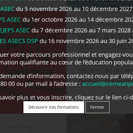
 ASEC
du 5 novembre 2026 au 10 décembre 2027
PS ASEC
du 1er octobre 2026 au 14 décembre 202
Formation professionnelle et con
mentale
EJEPS ASEC
du 7 décembre 2026 au 7 mars 2028 à
LES ARTS PLASTIQU
ES ASECS DSP
du 16 novembre 2026 au 30 juin 20
SERVICE DE LA MÉDI
luer votre parcours professionnel et engagez-vo
Retour en images sur le
mation qualifiante au cœur de l’éducation populai
"Les activités manuelles 
plastiques" qui s'est dé
 demande d’information, contactez-nous par télé
octobre dans les locaux
Ceméa Nord-Pas de Cala
80 00 ou par mail à l’adresse :
accueil@cemeanpd
avoir plus et vous inscrire, cliquez sur le lien ci-
Découvrir nos formations
Fermer
2 - Prise de position