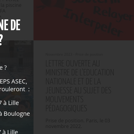
la piscine
AFA
e.
NE DE
?
Novembre 2023 - Prise de position
LETTRE OUVERTE AU
e ?
MINISTRE DE L'EDUCATION
JEPS ASEC,
NATIONALE ET DE LA
rouleront :
JEUNESSE AU SUJET DES
MOUVEMENTS
 à Lille
PÉDAGOGIQUES
à Boulogne
Prise de position. Paris, le 03
novembre 2022.
à Lille