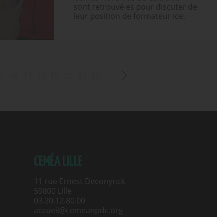
sont retrouvé·es pour discuter de
leur position de formateur·ice.
15
16
17
18
19
20
21
22
CEMÉA LILLE
11 rue Ernest Deconynck
59800 Lille
03.20.12.80.00
accueil@cemeanpdc.org