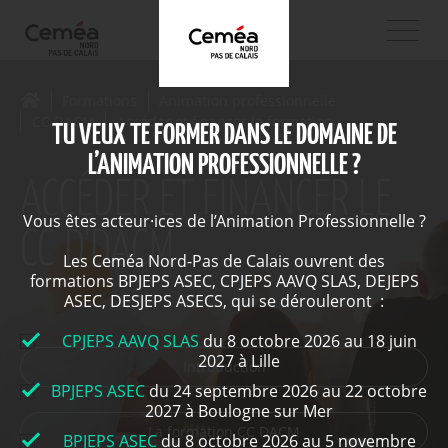
Formations
Animation professionnelle
CC DACM
Accéder et financer la formation
TU VEUX TE FORMER DANS LE DOMAINE DE
L’ANIMATION PROFESSIONNELLE ?
ACCÉDER ET FINANCER LE
Vous êtes acteur·ices de l’Animation Professionnelle ?
CC D'DACM
Les Ceméa Nord-Pas de Calais ouvrent des
formations BPJEPS ASEC, CPJEPS AAVQ SLAS, DEJEPS
ASEC, DESJEPS ASECS, qui se dérouleront :
CPJEPS AAVQ SLAS
du 8 octobre 2026 au 18 juin
2027 à Lille
Introduction
BPJEPS ASEC
du 24 septembre 2026 au 22 octobre
2027 à Boulogne sur Mer
La formation CC DACM
BPJEPS ASEC
du 8 octobre 2026 au 5 novembre