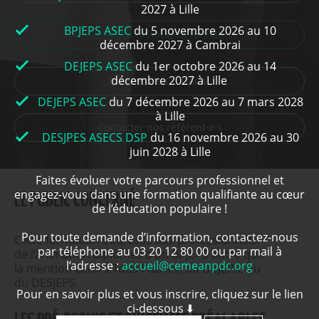
2027 à Lille
BPJEPS ASEC
du 5 novembre 2026 au 10
Accéder et financer la formation
décembre 2027 à Cambrai
DEJEPS ASEC
du 1er octobre 2026 au 14
décembre 2027 à Lille
Plaquette.s CC DACM
DEJEPS ASEC
du 7 décembre 2026 au 7 mars 2028
à Lille
Contacter nos référent·e·s
DESJPES ASECS DSP
du 16 novembre 2026 au 30
juin 2028 à Lille
Faites évoluer votre parcours professionnel et
engagez-vous dans une formation qualifiante au cœur
LE PUBLIC CONCERNÉ
de l’éducation populaire !
Pour toute demande d’information, contactez-nous
Cette formation s’adresse aux professionnels
par téléphone au 03 20 12 80 00 ou par mail à
de l’animation diplômés d’un BPJEPS autre que
l’adresse :
accueil@cemeanpdc.org
la mention Loisirs Tous Publics, du DEJEPS, ou
du DESJEPS.
Pour en savoir plus et vous inscrire, cliquez sur le lien
ci-dessous ⬇️