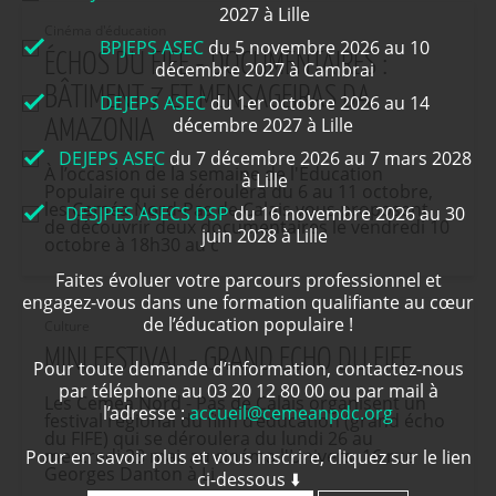
2027 à Lille
Cinéma d'éducation
BPJEPS ASEC
du 5 novembre 2026 au 10
ÉCHOS DU FIFE - DOCUMENTAIRES :
décembre 2027 à Cambrai
BÂTIMENT 7 ET MENSAGEIRAS DA
DEJEPS ASEC
du 1er octobre 2026 au 14
décembre 2027 à Lille
AMAZONIA
DEJEPS ASEC
du 7 décembre 2026 au 7 mars 2028
À l’occasion de la semaine de l'Éducation
à Lille
Populaire qui se déroulera du 6 au 11 octobre,
les Ceméa Nord-Pas de Calais vous proposent
DESJPES ASECS DSP
du 16 novembre 2026 au 30
de découvrir deux documentaires le vendredi 10
juin 2028 à Lille
octobre à 18h30 au c
Faites évoluer votre parcours professionnel et
engagez-vous dans une formation qualifiante au cœur
de l’éducation populaire !
Culture
MINI FESTIVAL - GRAND ECHO DU FIFE
Pour toute demande d’information, contactez-nous
par téléphone au 03 20 12 80 00 ou par mail à
Les Ceméa Nord - Pas de Calais organisent un
l’adresse :
accueil@cemeanpdc.org
festival régional du film d’éducation (grand écho
du FIFE) qui se déroulera du lundi 26 au
mercredi 28 mai, au cinéma l'Univers, 16 rue
Pour en savoir plus et vous inscrire, cliquez sur le lien
Georges Danton à Li
ci-dessous ⬇️