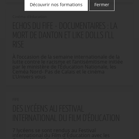
Découvrir nos formations
Fermer
Cinéma d'éducation
ECHOS DU FIFE - DOCUMENTAIRES : LA
MORT DE DANTON ET LIKE DOLLS I’LL
RISE
À l’occasion de la semaine internationale de la
lutte contre le racisme et l’antisémitisme initiée
par le ministère de l’Éducation Nationale, les
Ceméa Nord- Pas de Calais et le cinéma
L’Univers vous
FIFE
DES LYCÉENS AU FESTIVAL
INTERNATIONAL DU FILM D'ÉDUCATION
7 lycéens se sont rendus au Festival
international du Film d'Éducation avec les