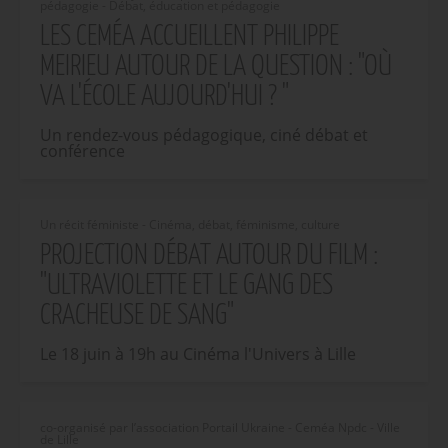
pédagogie - Débat, éducation et pédagogie
LES CEMÉA ACCUEILLENT PHILIPPE
MEIRIEU AUTOUR DE LA QUESTION : "OÙ
VA L'ÉCOLE AUJOURD'HUI ? "
Un rendez-vous pédagogique, ciné débat et
conférence
Un récit féministe - Cinéma, débat, féminisme, culture
PROJECTION DÉBAT AUTOUR DU FILM :
"ULTRAVIOLETTE ET LE GANG DES
CRACHEUSE DE SANG"
Le 18 juin à 19h au Cinéma l'Univers à Lille
co-organisé par l’association Portail Ukraine - Ceméa Npdc - Ville
de Lille