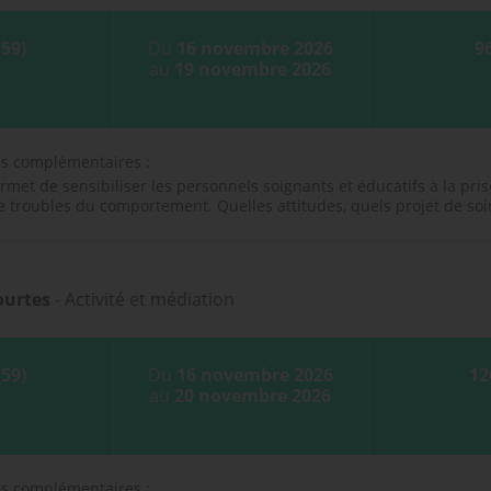
(59)
Du
16 novembre 2026
9
au
19 novembre 2026
ns complémentaires :
rmet de sensibiliser les personnels soignants et éducatifs à la pri
e troubles du comportement. Quelles attitudes, quels projet de soi
ourtes
- Activité et médiation
(59)
Du
16 novembre 2026
12
au
20 novembre 2026
ns complémentaires :