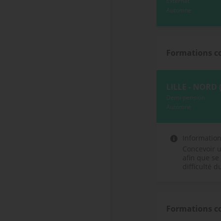
Externat
Automne
Formations c
LILLE - NORD 
Demi-pension
Automne
Informatio
Concevoir u
afin que se
difficulté du
Formations c