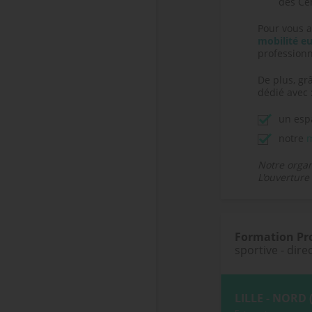
des Ce
Pour vous a
mobilité e
professionn
De plus, gr
dédié avec 
un esp
notre
m
Notre organ
L'ouverture 
Formation Pro
sportive - dire
LILLE - NORD 