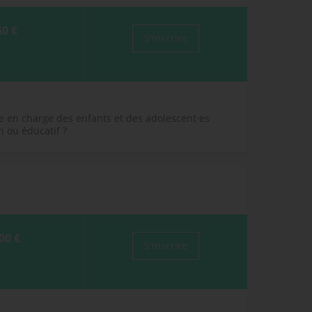
60 €
S'inscrire
se en charge des enfants et des adolescent·es
n ou éducatif ?
00 €
S'inscrire