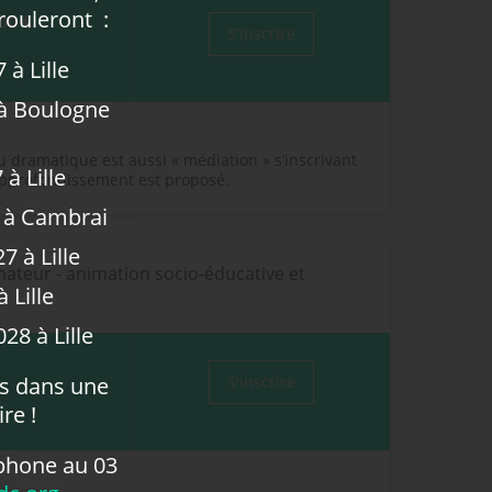
rouleront :
00 €
S'inscrire
 à Lille
à Boulogne
jeu dramatique est aussi « médiation » s’inscrivant
à Lille
approfondissement est proposé.
 à Cambrai
7 à Lille
mateur - animation socio-éducative et
 Lille
28 à Lille
S'inscrire
us dans une
re !
phone au 03