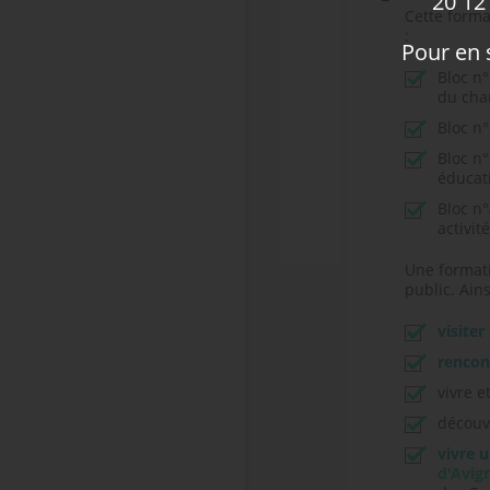
20 12 
Cette forma
:
Pour en s
Bloc n°
du cha
Bloc n°
Bloc n°
éducati
Bloc n°
activit
Une formati
public. Ains
visiter
rencon
vivre e
découv
vivre 
d'Avig