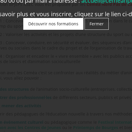
80 00 ou par mail à l’adresse :
accueil@cemeanpd
tion BPJEPS ASEC vous est proposée par les
Ceméa Nord Pas de Ca
avoir plus et vous inscrire, cliquez sur le lien ci-
1 : Concevoir et mettre en œuvre des projets d’animation dans le ca
Découvrir nos formations
Fermer
mp du sport ou de l’animation
2 : Valoriser les activités et les projets d’une structure du sport ou
3 : Concevoir, conduire, en sécurité et évaluer, des séquences d’anim
ves ou sociales dans le cadre du projet et de l’organisation de trava
4 : Organiser et encadrer le « vivre ensemble » avec les publics ac
és de loisirs et d’animation socioculturelle
on avec les Ceméa c'est se confronter aux réalités du métier d'animat
i, vous allez pouvoir :
 des structures
de l'animation socio-culturelle (entreprises, collecti
trer des professionnel·les
de différents secteurs, publics et privés
t
mener des activités
rir des pédagogues de l'éducation nouvelle à travers nos méthode
un évènement culturel
ou pédagogique comme le
Festival Interna
non avec les Centres de Jeunes
ou le
Printemps de Bourges
et bie