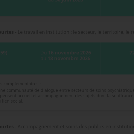
ourtes
- Le travail en institution : le secteur, le territoire, le
(59)
Du
16 novembre 2026
7
au
18 novembre 2026
ns complémentaires :
ne communauté de dialogue entre secteurs de soins psychiatrique
 pensent accueil et accompagnement des sujets dont la souffrance
 lien social.
ourtes
- Accompagnement et soins des publics en institutio