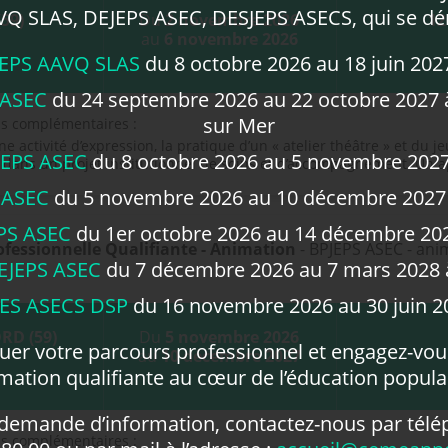
Q SLAS, DEJEPS ASEC, DESJEPS ASECS, qui se dé
(59)
Du
2 novembre 2026
12
au
6 novembre 2026
JEPS AAVQ SLAS
du 8 octobre 2026 au 18 juin 2027
 ASEC
du 24 septembre 2026 au 22 octobre 2027 
sur Mer
ns complémentaires :
e activité d’expression, la pratique d’un « atelier théâtre » et du 
JEPS ASEC
du 8 octobre 2026 au 5 novembre 2027 
dans un projet institutionnel de soins et d’accompagnement. Un 
 ASEC
du 5 novembre 2026 au 10 décembre 2027
PS ASEC
du 1er octobre 2026 au 14 décembre 202
fessionnelle Qualifiante - Animation
- BPJEPS ASEC - ani
EJEPS ASEC
du 7 décembre 2026 au 7 mars 2028 à
ES ASECS DSP
du 16 novembre 2026 au 30 juin 20
RD (59)
Du
5 novembre 2026
luer votre parcours professionnel et engagez-vo
au
10 décembre 2027
mation qualifiante au cœur de l’éducation populai
 demande d’information, contactez-nous par télé
ns complémentaires :