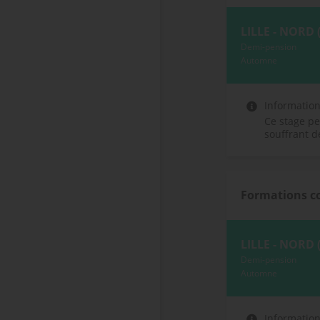
LILLE - NORD 
Demi-pension
Automne
Informatio
Ce stage pe
souffrant d
Formations c
LILLE - NORD 
Demi-pension
Automne
Informatio