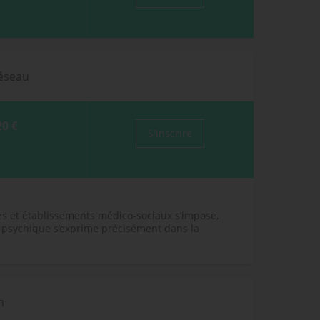
 réseau
20 €
S'inscrire
s et établissements médico-sociaux s’impose,
 psychique s’exprime précisément dans la
n