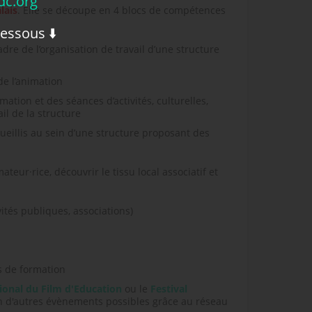
c.org
lais
. Elle se découpe en 4 blocs de compétences
dessous ⬇️
dre de l’organisation de travail d’une structure
 de l’animation
ation et des séances d’activités, culturelles,
il de la structure
cueillis au sein d’une structure proposant des
eur·rice, découvrir le tissu local associatif et
vités publiques, associations)
s de formation
tional du Film d'Education
ou le
Festival
n d'autres évènements possibles grâce au réseau