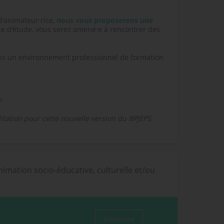
d'animateur·rice,
nous vous proposerons une
ite d'étude, vous serez amené·e à rencontrer des
sons un environnement professionnel de formation
n
tation pour cette nouvelle version du BPJEPS.
imation socio-éducative, culturelle et/ou
S'inscrire