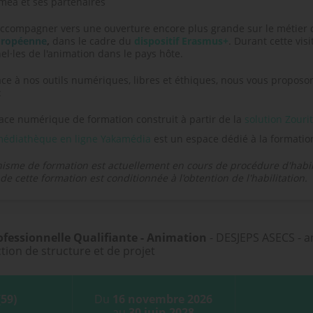
méa et ses partenaires
ccompagner vers une ouverture encore plus grande sur le métier 
uropéenne
,
dans le cadre du
dispositif Erasmus+
. Durant cette vis
el·les de l'animation dans le pays hôte.
âce à nos outils numériques, libres et éthiques, nous vous propo
:
ace numérique de formation construit à partir de la
solution Zourit
édiathèque en ligne Yakamédia
est un espace dédié à la formatio
isme de formation est actuellement en cours de procédure d'habili
de cette formation est conditionnée à l'obtention de l'habilitation.
fessionnelle Qualifiante - Animation
- DESJEPS ASECS - an
ction de structure et de projet
(59)
Du
16 novembre 2026
au
30 juin 2028